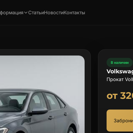
формация
Статьи
Новости
Контакты
В наличии
Volkswag
Прокат Vol
от 32
Заброн